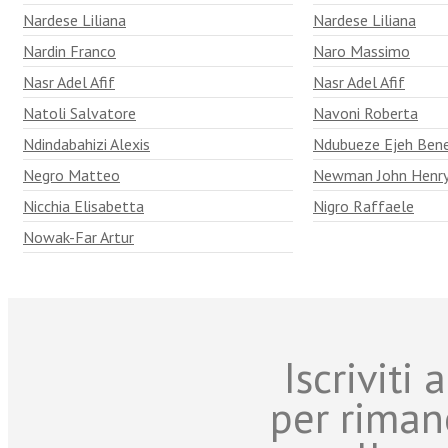
Nardese Liliana
Nardese Liliana
Nardin Franco
Naro Massimo
Nasr Adel Afif
Nasr Adel Afif
Natoli Salvatore
Navoni Roberta
Ndindabahizi Alexis
Ndubueze Ejeh Bene
Negro Matteo
Newman John Henr
Nicchia Elisabetta
Nigro Raffaele
Nowak-Far Artur
Iscriviti
per riman