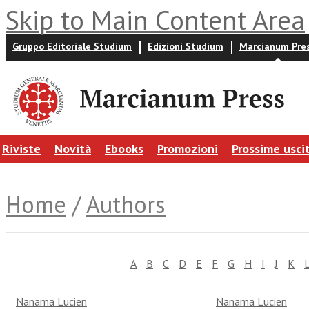
Skip to Main Content Area
Gruppo Editoriale Studium
Edizioni Studium
Marcianum Pre
Riviste
Novità
Ebooks
Promozioni
Prossime usci
Home
/
Authors
A
B
C
D
E
F
G
H
I
J
K
Nanama Lucien
Nanama Lucien