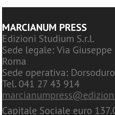
MARCIANUM PRESS
Edizioni Studium S.r.l.
Sede legale: Via Giuseppe 
Roma
Sede operativa: Dorsoduro
Tel. 041 27 43 914
marcianumpress@edizioni
Capitale Sociale euro 137.0