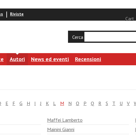
ss
Riviste
Cart
Cerca
te
Autori
News ed eventi
Recensioni
D
E
F
G
H
I
J
K
L
M
N
O
P
Q
R
S
T
U
V
Maffei Lamberto
Mainini Gianni