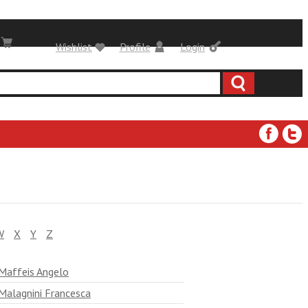
Wishlist
Profile
Login
W
X
Y
Z
Maffeis Angelo
Malagnini Francesca