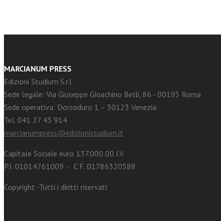
MARCIANUM PRESS
Edizioni Studium S.r.l.
Sede legale: Via Giuseppe Gioachino Belli, 86 - 00193 Roma
Sede operativa: Dorsoduro 1 – 30123 Venezia
Tel. 041 27 43 914
marcianumpress@edizionistudium.it
Capitale Sociale euro 137.000,00 I.V.
P.I. 01014761009 - C.F. 01786320588
Copyright -Tutti i diritti riservati