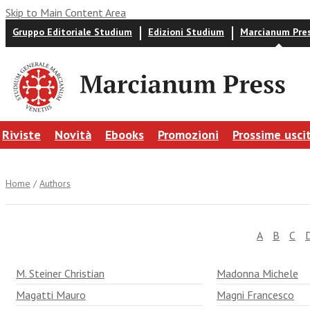
Skip to Main Content Area
Gruppo Editoriale Studium
Edizioni Studium
Marcianum Pre
Riviste
Novità
Ebooks
Promozioni
Prossime usci
Home
/
Authors
A
B
C
M. Steiner Christian
Madonna Michele
Magatti Mauro
Magni Francesco