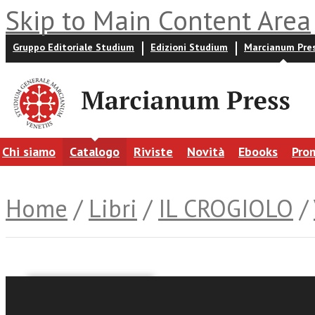
Skip to Main Content Area
Gruppo Editoriale Studium
Edizioni Studium
Marcianum Pre
Chi siamo
Catalogo
Riviste
Novità
Ebooks
Pro
Home
/
Libri
/
IL CROGIOLO
/
Marco Steiner
Gianni Berengo Gardin