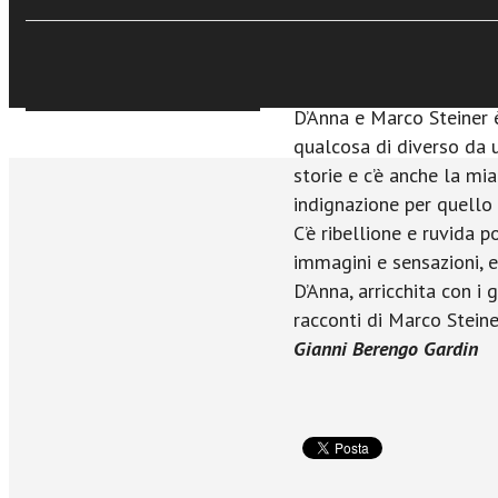
sembrano muoversi, sem
non posso dimenticare.
Leggendo questo libro o
Sfoglia online
classificatore che ho c
D’Anna e Marco Steiner 
qualcosa di diverso da un
storie e c’è anche la mia
indignazione per quello
C’è ribellione e ruvida 
immagini e sensazioni, e
D’Anna, arricchita con i
racconti di Marco Steine
Gianni Berengo Gardin