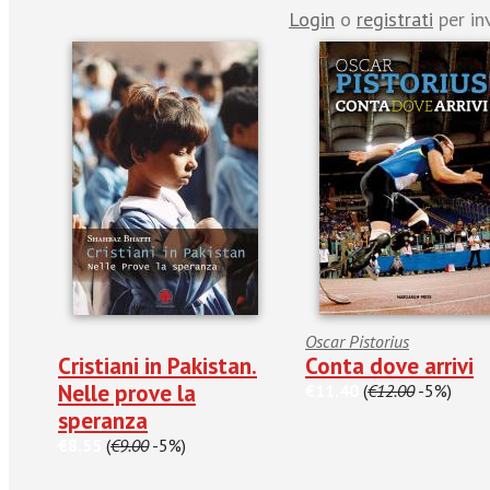
Login
o
registrati
per in
Oscar Pistorius
Cristiani in Pakistan.
Conta dove arrivi
Nelle prove la
€11.40
(
€12.00
-5%)
speranza
€8.55
(
€9.00
-5%)