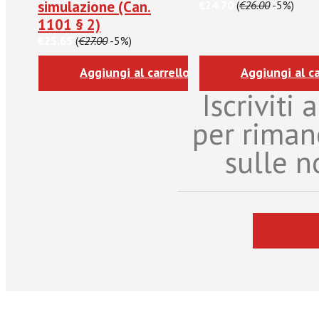
simulazione (Can.
€24.70
(
€26.00
-5%)
1101 § 2)
€25.65
(
€27.00
-5%)
Aggiungi al carrello
Aggiungi al ca
Iscriviti
per riman
sulle n