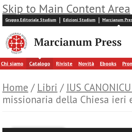
Skip to Main Content Area
Gruppo Editoriale Studium
Edizioni Studium
Marcianum Pre
Chi siamo
Catalogo
Riviste
Novità
Ebooks
Pro
Home
/
Libri
/
IUS CANONIC
missionaria della Chiesa ieri 