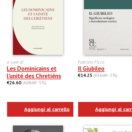
a cura di
Fabrizio Ficco
Les Dominicains et
Il Giubileo
l'unité des Chretiéns
€14.25
(
€15.00
-5%)
€26.60
(
€28.00
-5%)
Aggiungi al carrello
Aggiungi al carr