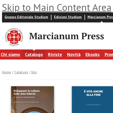
Skip to Main Content Area
Gruppo Editoriale Studium
Edizioni Studium
Marcianum Pre
Chi siamo
Catalogo
Riviste
Novità
Ebooks
Pro
Home
/
Catalogo
/
libri