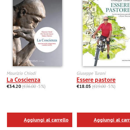
Maurizio Chiodi
Giuseppe Turani
La Coscienza
Essere pastore
€34.20
(
€36.00
-5%)
€18.05
(
€19.00
-5%)
Aggiungi al carrello
Aggiungi al carr