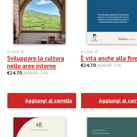
a cura di
a cura di
Sviluppare la cultura
È vita anche alla fin
nelle aree interne
€24.70
(
€26.00
-5%)
€24.70
(
€26.00
-5%)
Aggiungi al carrello
Aggiungi al carr