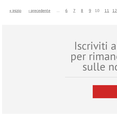
« inizio
‹ precedente
…
6
7
8
9
10
11
12
Iscriviti
per riman
sulle n