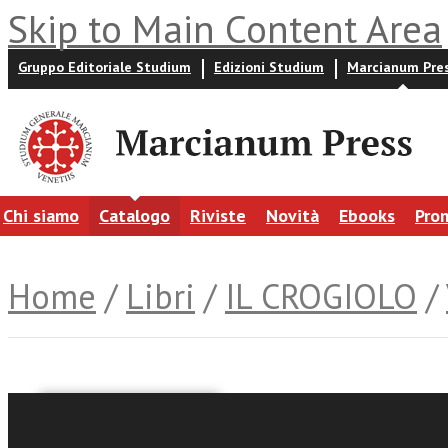
Skip to Main Content Area
Gruppo Editoriale Studium
Edizioni Studium
Marcianum Pre
Chi siamo
Catalogo
Riviste
Novità
Ebooks
Pro
Home
/
Libri
/
IL CROGIOLO
/
James Martin