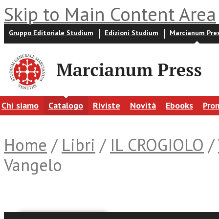
Skip to Main Content Area
Gruppo Editoriale Studium
Edizioni Studium
Marcianum Pre
Chi siamo
Catalogo
Riviste
Novità
Ebooks
Pro
Home
/
Libri
/
IL CROGIOLO
/
Vangelo