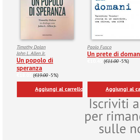
Timothy Dolan
Paolo Fusco
Un prete di doman
John L. Allen Jr.
Un popolo di
€10.45
(
€11.00
-5%)
speranza
€18.05
(
€19.00
-5%)
Aggiungi al carrello
Aggiungi al ca
Iscriviti
per riman
sulle n