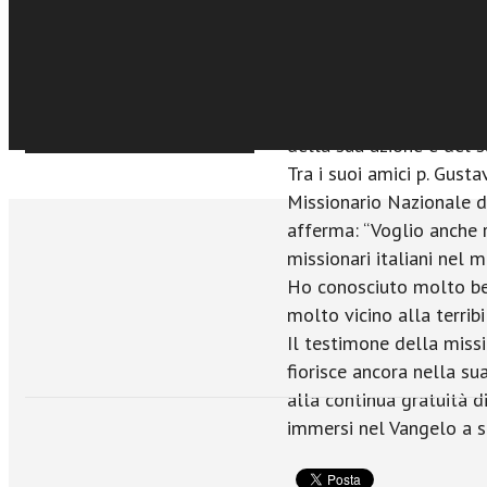
€ 8,99
giustizia della sua cari
Acquista Ebook
Non potevano sapere che
testimonianza tanto da 
martirio, mentre i lead
confessavano la loro inc
Sfoglia online
della sua azione e del su
Tra i suoi amici p. Gust
Missionario Nazionale 
afferma: “Voglio anche r
missionari italiani nel m
Ho conosciuto molto be
molto vicino alla terrib
Il testimone della miss
fiorisce ancora nella su
alla continua gratuità 
immersi nel Vangelo a se