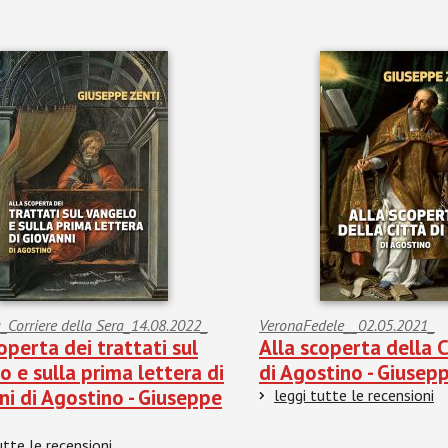
a_Corriere della Sera_14.08.2022_
VeronaFedele__02.05.2021_
operta dei trattati sul
Alla scoperta della C
 e sulla prima lettera di
di Agostino - Giusep
ni di Agostino - Giuseppe
leggi tutte le recensioni
utte le recensioni