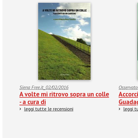
Siena Free.it_02/02/2016
Osservato
A volte mi ritrovo sopra un colle
Accorci
- a cura di
Guada
leggi tutte le recensioni
leggi t