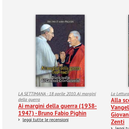
LA SETTIMANA - 18 aprile 2010. Ai margini
La Lettur
Alla sc
della guerra
Ai margini della guerra (1938-
Vangelo
1947) - Bruno Fabio Pighin
Giovan
leggi tutte le recensioni
Zenti
leggi t