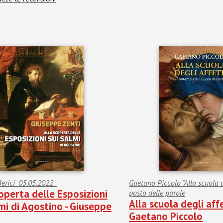
Berici_05.05.2022_
Gaetano Piccolo “Alla scuola de
operta delle Esposizioni
posto delle parole
Alla scuola degli affe
mi di Agostino - Giuseppe
Gaetano Piccolo