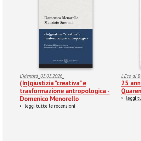
L'identità_03.03.2026_
L'Eco di
(In)giustizia "creativa" e
25 anni
trasformazione antropologica -
Quaren
Domenico Menorello
leggi t
leggi tutte le recensioni