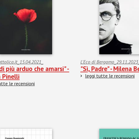
attolica.it_15.04.2021_
L'Eco di Bergamo_29.11.2023
di più arduo che amarsi" -
"Sì, Padre" - Milena 
 Pinelli
leggi tutte le recensioni
utte le recensioni