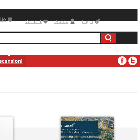
llo
Wishlist
Profilo
Login
ecensioni