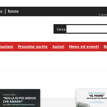
ss
Riviste
Carre
Cerca
mozioni
Prossime uscite
Autori
News ed eventi
R