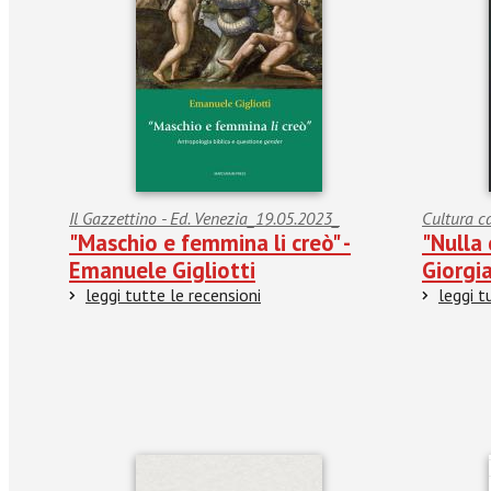
Il Gazzettino - Ed. Venezia_19.05.2023_
Cultura c
"Maschio e femmina li creò" -
"Nulla 
Emanuele Gigliotti
Giorgia
leggi tutte le recensioni
leggi t