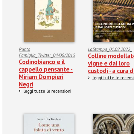
Punto
LaStampa_01.02.2022_
Colline modellat
Famiglia_Twitter_04/06/2015
Codinobianco e il
vigne e dai loro
cappello pensante -
custodi - a cura d
Miriam Dompieri
leggi tutte le recens
Negri
leggi tutte le recensioni