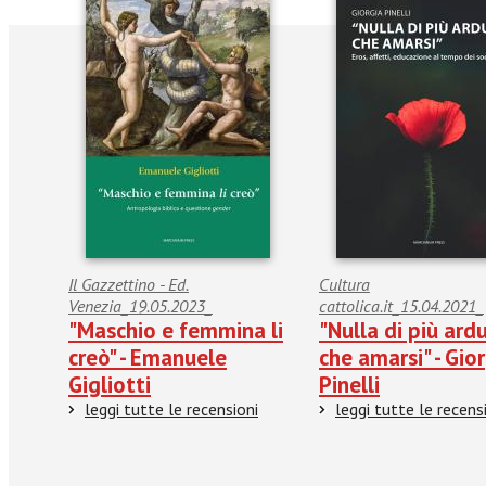
Il Gazzettino - Ed.
Cultura
Venezia_19.05.2023_
cattolica.it_15.04.2021_
"Maschio e femmina li
"Nulla di più ard
creò" - Emanuele
che amarsi" - Gio
Gigliotti
Pinelli
leggi tutte le recensioni
leggi tutte le recens