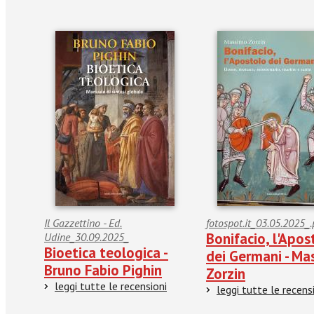
Il Gazzettino - Ed.
fotospot.it_03.05.2025_.
Bonifacio, l'Apos
Udine_30.09.2025_
Bioetica teologica -
dei Germani - Ma
Bruno Fabio Pighin
Zorzin
leggi tutte le recensioni
leggi tutte le recens