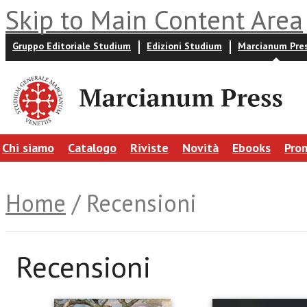
Skip to Main Content Area
Gruppo Editoriale Studium
Edizioni Studium
Marcianum Pre
Chi siamo
Catalogo
Riviste
Novità
Ebooks
Pro
Home
/ Recensioni
Recensioni