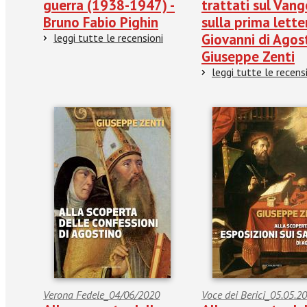
guerra (1938-1947) -
trattati sul Vang
Bruno Fabio Pighin
sulla prima lette
Giovanni di Agost
leggi tutte le recensioni
Giuseppe Zenti
leggi tutte le recens
Verona Fedele_04/06/2020
Voce dei Berici_05.05.2