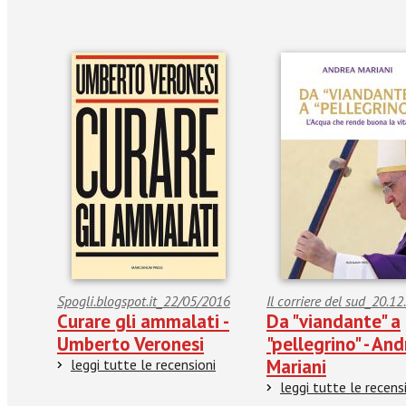
Spogli.blogspot.it_22/05/2016
Il corriere del sud_20.1
Curare gli ammalati -
Da "viandante" a
Umberto Veronesi
"pellegrino" - An
Mariani
leggi tutte le recensioni
leggi tutte le recens