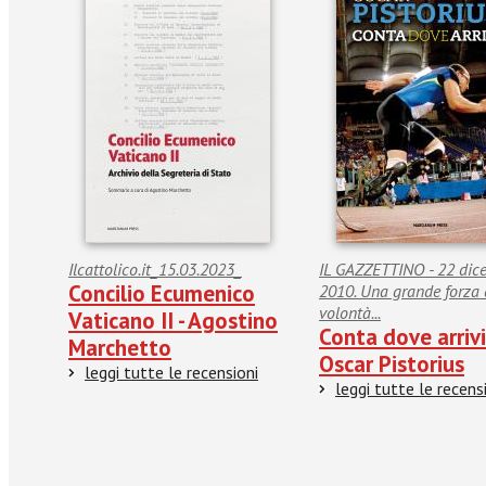
Ilcattolico.it_15.03.2023_
IL GAZZETTINO - 22 dic
Concilio Ecumenico
2010. Una grande forza 
volontà...
Vaticano II - Agostino
Conta dove arrivi
Marchetto
Oscar Pistorius
leggi tutte le recensioni
leggi tutte le recens