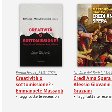
Formiche.net_25.01.2026_
La Voce dei Berici_25/1
Creatività o
Credi Ama Spera 
sottomissione? -
Alessio Giovanni
Emmanuele Massagli
Graziani
leggi tutte le recensioni
leggi tutte le recens